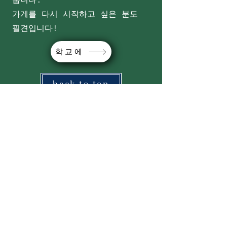
줍니다.
가게를 다시 시작하고 싶은 분도
필견입니다!
학교에
back to top
연락처
양식점 개업, 음식점 개업, 키친
개업으로 고민의 분들, 꼭 상담해
주세요!
서양식 학교
school.of.youshocu@gmail.com
052-908-3699