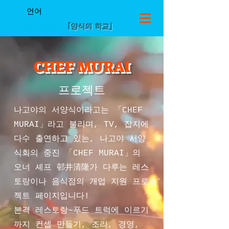
언어
「양식의 학교」
독립·개업!
CHEF MURAI
프로젝트
나고야의 서양식이라고는 「CHEF
MURAI」라고 불리며, TV, 잡지에
다수 출연하고 있는, 나고야 서양
식회의 중진 「CHEF MURAI」의
오너 셰프 邨井清隆가 다루는 레스
토랑이나 음식점의 개업 지원 프로
젝트 페이지입니다!
본격 레스토랑~푸드 트럭에 이르기
까지 컨셉 만들기, 조리, 경영,