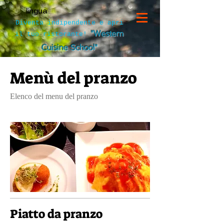
lingua
Diventa indipendente e apri
"Western
il tuo ristorante!
Cuisine School"
Menù del pranzo
Elenco del menu del pranzo
Piatto da pranzo