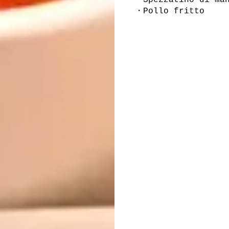
・Spezzatino di ma
・Pollo fritto