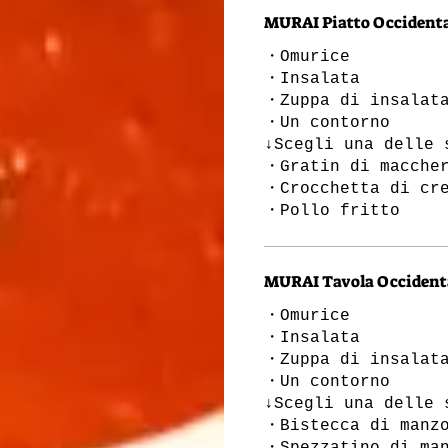
MURAI Piatto Occidenta
・Omurice
・Insalata
・Zuppa di insalat
・Un contorno
↓Scegli una delle 
・Gratin di macche
・Crocchetta di cre
・Pollo fritto
MURAI Tavola Occident
・Omurice
・Insalata
・Zuppa di insalat
・Un contorno
↓Scegli una delle 
・Bistecca di manz