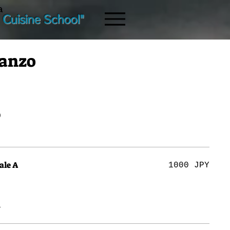
a
 Cuisine School"
ranzo
o
ale A
1000 JPY
a