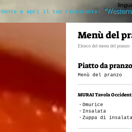
lingu
"Western
ndente e apri il tuo ristorante!
Menù del p
Elenco del menu del pranzo
Piatto da pranz
Menù del pranzo
MURAI Tavola Occident
・Omurice
・Insalata
・Zuppa di insalat