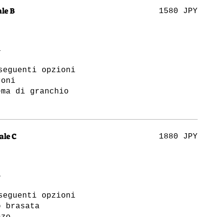
le B
1580 JPY
a
seguenti opzioni
roni
ma di granchio
ale C
1880 JPY
a
seguenti opzioni
o brasata