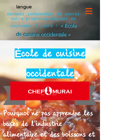
langue
Devenez indépendant et ouvrez
votre propre restaurant en
« École
seulement 7 jours !
de cuisine occidentale »
École de cuisine
occidentale
Pourquoi ne pas apprendre les
bases de l'industrie
alimentaire et des boissons et