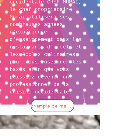
occidentale CHEF MURAI,
le chef propriétaire
Murai utilisera ses
nombreuses années
d'expérience
d'enseignement dans les
restaurants d'hôtels et
les écoles culinaires
pour vous enseigner les
bases afin que vous
puissiez devenir un
professionnel de la
cuisine occidentale.
Exemple de menu standard