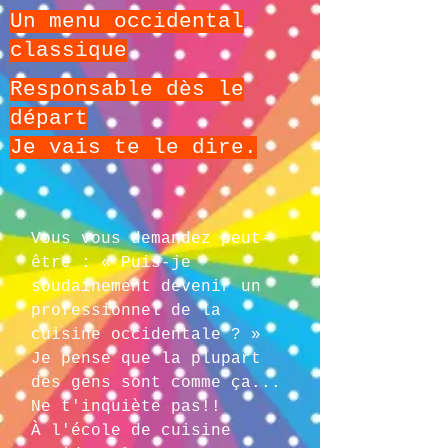
Un menu occidental
classique
Responsable dès le
départ
Je vais te le dire.
Vous vous demandez peut-
être : « Puis-je
soudainement devenir un
professionnel de la
cuisine occidentale ? »
Je pense que la plupart
des gens sont comme ça...
Ne t'inquiète pas!!
À l'école de cuisine