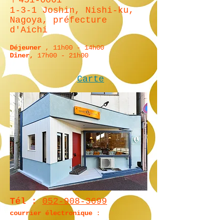
〒451-0061
1-3-1 Joshin, Nishi-ku,
Nagoya, préfecture
d'Aichi
Déjeuner
, 11h00 - 14h00
Dîner,
17h00 - 21h00
Carte
Tél
:
052-908-3699
courrier électronique
: