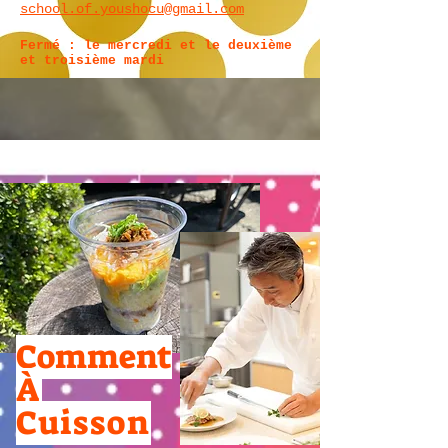
school.of.youshocu@gmail.com
Fermé : le mercredi et le deuxième
et troisième mardi
Comment
À
Cuisson