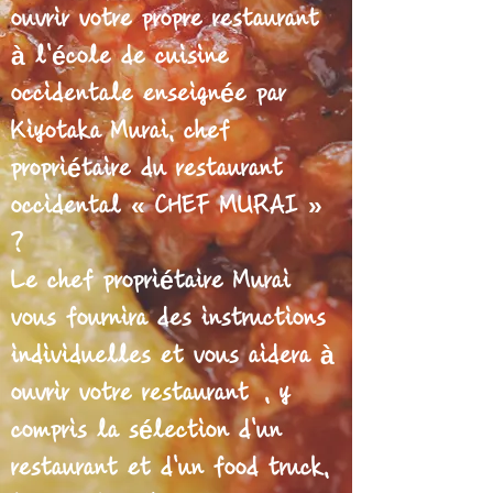
ouvrir votre propre restaurant
à l'école de cuisine
occidentale enseignée par
Kiyotaka Murai, chef
propriétaire du restaurant
occidental « CHEF MURAI »
?
Le chef propriétaire Murai
vous fournira des instructions
individuelles et vous aidera à
ouvrir votre restaurant
, y
compris la sélection d'un
restaurant et d'un food truck,